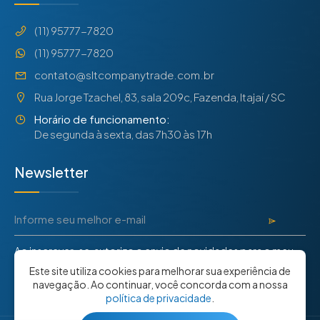
(11) 95777-7820
(11) 95777-7820
contato@sltcompanytrade.com.br
Rua Jorge Tzachel, 83, sala 209c, Fazenda, Itajaí / SC
Horário de funcionamento:
De segunda à sexta, das 7h30 às 17h
Newsletter
Ao inscrever-se, autorizo o envio de novidades para o meu
e-mail de acordo com a
Política de Privacidade
.
Este site utiliza cookies para melhorar sua experiência de
navegação. Ao continuar, você concorda com a nossa
política de privacidade
.